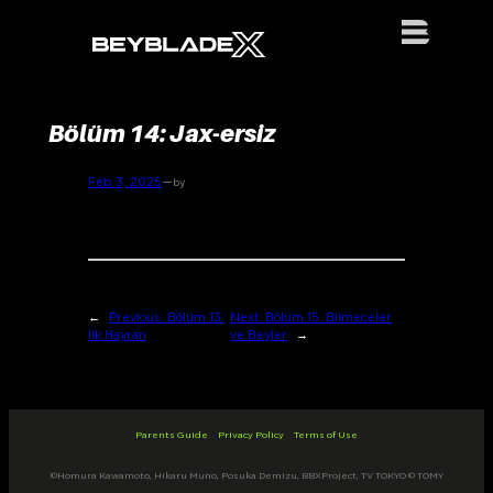
Skip
to
content
Bölüm 14: Jax-ersiz
Feb 3, 2025
—
by
←
Previous:
Bölüm 13:
Next:
Bölüm 15: Bilmeceler
İlk Hayran
ve Beyler
→
Parents Guide
Privacy Policy
Terms of Use
©Homura Kawamoto, Hikaru Muno, Posuka Demizu, BBXProject, TV TOKYO © TOMY