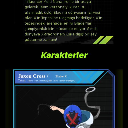
influencer Multi Nana-iro ile bir araya
gelerek Team Persona’yı kurar. Bu
alışılmadık üçlü, Blading dünyasının zirvesi
olan X’in Tepesi’ne ulaşmayı hedefliyor. X’in
tepesindeki arenada, en iyi Blader’lar
şampiyonluk için mücadele ediyor. Şimdi
dünyaya X-traordinary (sıra dışı) bir şey
gösterme zamanı!
Karakterler
Jaxon Cross /
Blader X
Takım:
Takım:Team Persona (Eski Takım: Team Pendragon)