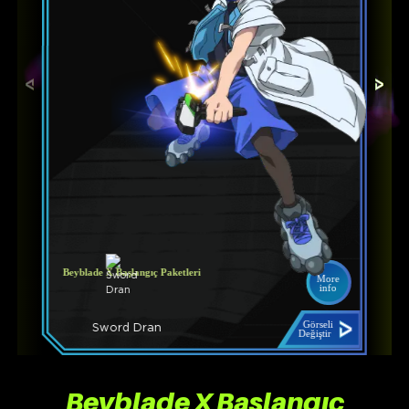
Beyblade X Başlangıç Paketleri
More
info
Görseli
Sword Dran
Değiştir
Beyblade X Başlangıç