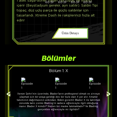
1 adet sağa-döner Saldırı Tipi topaç ve fırlatıcı
içerir (Beystadyum gerekir, ayrı satılır). Saldırı Tipi
topaç, düz uçlu parça ile güçlü saldırılar için
tasarlandı. Xtreme Dash ile rakiplerinizi hızla alt
edin!
Ürün Detayı
Bölümler
Bölüm 1: X
Xenon Şehri’nin üzerinde, Blader’ların profesyonel olmak ve zirveye
ulaşmak için bir araya geldiği dev bir kule olan X yer alır. Amatör
takımının dağılmasının ardından, Robin gizemli Blader X ile katılmak
zorunda kalır, çünkü Blading’in sadece eğlenceyle ilgili olduğuna
inanır. Blader X kimdir? Neden bir maske takmaktadır? Ve Blading
gerçekten eğlenceyle mi ilgilidir?