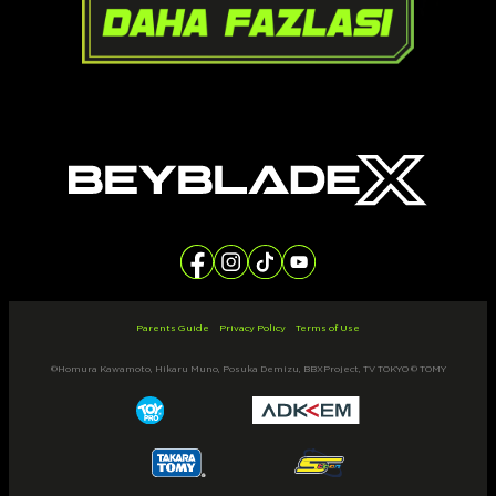
Parents Guide
Privacy Policy
Terms of Use
©Homura Kawamoto, Hikaru Muno, Posuka Demizu, BBXProject, TV TOKYO © TOMY